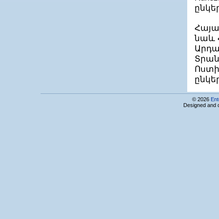
ԻՆՎՈ
ընկե
ԻՆՏԵԳՐԱՏՈՐ ՍՊԸ
Ինտերակտիվ Վորլդ ՍՊԸ
Ինտրաքոմ Հայաստան ՍՊԸ
Հայա
Ինֆոկոմ-Սերվիս ՓԲԸ
նաև 
Ինֆորմացիոն Տեխնոլոգիաների
Արդա
Ձեռնարկությունների Միություն
ԻՍՄԱ ՍՊԸ
Տրան
Իքս Արթ ՍՊԸ
Ոստի
ԼայթՍոֆթ ՍՊԸ
ընկե
Լայմ Տեխ ՍՊԸ
ԼանԱր Սերվիս ՍՊԸ
Լանս ՍՊԸ
© 2026
Ent
Designed and 
ԼԵԴ Քոմփյութերզ
Լեւիաթան ՓԲԸ
Լիդեր Պրոֆի ՍՊԸ
Լոկատոր ՓԲԸ
Լոյ և Հութզ ԱԳ Արմենիա
ԼՏ - ՊԻՐԿԱԼ ՓԲԸ
Կամֆի ՍՊԸ
Կոդիկս ՍՊԸ
Կոմպլաբ ՍՊԸ
ԿՈՄՊՅՈՒՏԵՐ-ՍԵՐՎԻՍ ՍՊԸ
ԿՈՄՊՅՈՒՏԵՐԻ Ի ՊԵՐԻՖԵՐԻԱ ՍՊԸ
Կոպի Սերվիս ՍՊԸ
Կուբ թեքնոլոջիս ՍՊԸ
Կրեատիվ Սոֆթ ՍՊԸ