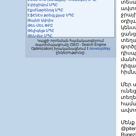
տեսա
ԷփիջիԱրմ ՍՊԸ
ավտո
Էքսէնթրենդզ ՍՊԸ
ջրայ
ԷֆԷնԷս թրեվլ քլաբ ՍՊԸ
Թայնի Ափփս
օդիլ
ԹԵԼ-ՍԵԼ ՓԲԸ
կենս
Թելիգեյթ ՍՊԸ
ցանց
ԹենՎեբ ՍՊԸ
տեղա
Կայքի որոնման համակարգերում
Թիմ Սիսթեմս ՓԲԸ
օպտիմալացումը (SEO - Search Engine
գործ
Թիմըբլ Այ-էմ
Optimization) իրականացնում է
developWay
ԹոփՍոֆտ Լուծումների Կետրոն, Շանթ
դիսպ
ընկերությունը:
Կոմփյու ՍՊԸ
մանհ
Ի-ԿԵՅ Թեքնոլոջիս ՍՊԸ
դիզա
ի-Վորկս ՍՊԸ
ԻԲԻԷՍ-ԼԼԻՆՔՍ
հիմն
Իդրամ ՍՊԸ
Իմպրովիզ ՍՊԸ
Մեր 
Ինթերմոուշն Թեքնոլոջի ՍՊԸ
ունե
Ինկրիպտ ՍՊԸ
Ինո-Թեքնոլոջի
տեղե
Ինսկոպ ՍՊԸ
համա
Ինստիգեյթ Դիզայն ՓԲԸ
ավտո
Ինստիգեյթ Մոբայլ ՓԲԸ
Ինստիգեյթ Ուսումնական Կենտրոն
Հիմնադրամ
Մենք 
Ինստիգեյթ Ռոբոտիքս ՓԲԸ
@piter
Ինսօլ ՍՊԸ
Runezh