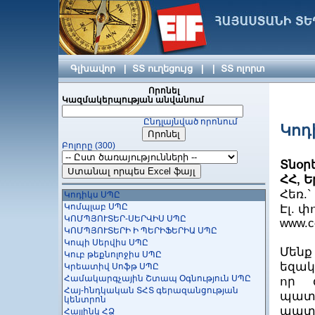
Ինֆոկոմ-Սերվիս ՓԲԸ
Ինֆորմացիոն Տեխնոլոգիաների
Ձեռնարկությունների Միություն
ԻՍՄԱ ՍՊԸ
Իքս Արթ ՍՊԸ
ԼայթՍոֆթ ՍՊԸ
Գլխավոր
|
ՏՏ ուղեցույց
|
|
ՏՏ ոլորտ
Լայմ Տեխ ՍՊԸ
ԼանԱր Սերվիս ՍՊԸ
Որոնել
Լանս ՍՊԸ
Կազմակերպության անվանում
ԼԵԴ Քոմփյութերզ
Ընդլայնված որոնում
Լեւիաթան ՓԲԸ
Կոդ
Լիդեր Պրոֆի ՍՊԸ
Բոլորը (300)
Լոկատոր ՓԲԸ
Լոյ և Հութզ ԱԳ Արմենիա
Տնօր
ԼՏ - ՊԻՐԿԱԼ ՓԲԸ
ՀՀ, 
Կամֆի ՍՊԸ
Հեռ.` 
Կոդիկս ՍՊԸ
Կոմպլաբ ՍՊԸ
Էլ. 
ԿՈՄՊՅՈՒՏԵՐ-ՍԵՐՎԻՍ ՍՊԸ
www.c
ԿՈՄՊՅՈՒՏԵՐԻ Ի ՊԵՐԻՖԵՐԻԱ ՍՊԸ
Կոպի Սերվիս ՍՊԸ
Մենք
Կուբ թեքնոլոջիս ՍՊԸ
եզակ
Կրեատիվ Սոֆթ ՍՊԸ
Համակարգչային Շտապ Օգնություն ՍՊԸ
որ
Հայ-հնդկական ՏՀՏ գերազանցության
պատմ
կենտրոն
պատմ
Հայլինկ ՀՁ