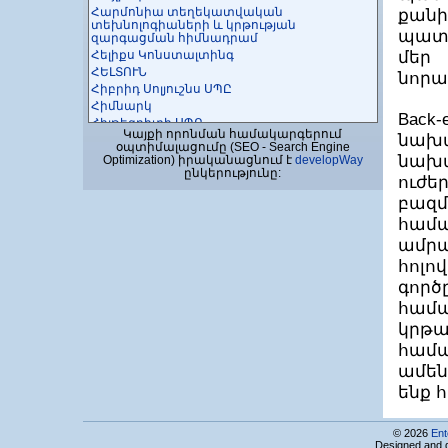
Հարմոնիա տեղեկատվական
քանի
տեխնոլոգիաների և կրթության
պատ
զարգացման հիմնադրամ
Հելիքս Կոնստալտինգ
մեր
ՀԵԼՏՈՒՆ
նոր
Հիբրիդ Սոլյուշնս ՍՊԸ
Հիմնարկ
Bac
Հիյթեգրիտի ՍՊԸ
Կայքի որոնման համակարգերում
նախա
Հիպերսպեյս ՍՊԸ
օպտիմալացումը (SEO - Search Engine
ՀՀ ԳԱԱ ռադիոֆիզիկայի եւ էլեկտրոնիկայի
նախա
Optimization) իրականացնում է
developWay
ինստիտուտ (ՌՖԷԻ)
ընկերությունը:
ուժե
Մակադամիան ԱՌ ՓԲԸ
բազ
Մամբլ ՍՊԸ
Մայ փեյջ ՍՊԸ
համա
Մայ Քորպ ՍՊԸ
ամր
Մայքրոսոֆթ ԱրԷյ ՍՊԸ
հոլո
Մայքրոսոֆթ ինովացիոն կենտրոն
Հայաստան
գործ
Մեգաջեք ՍՊԸ
համ
Մելինեթ ՍՊԸ
կրթ
Մեծ Մատիտ ՍՊԸ
համ
Մեյսիս Ինֆորմեյշն Սիսթեմս ՍՊԸ
ամեն
Մենթոր Գրաֆիկս Դիվելոփմենթ Սերվիս
ՓԲԸ
ենք
հ
Մեր Սոֆթ ՍՊԸ
Միկրորինգ ՍՊԸ
ՄՈԲԲԻՍ
© 2026
Ent
Designed and 