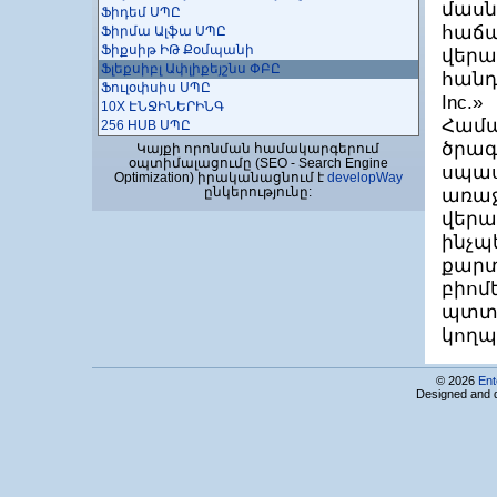
մա
Ֆիդեմ ՍՊԸ
հաճ
Ֆիրմա Ալֆա ՍՊԸ
Ֆիքսիթ ԻԹ Քօմպանի
վեր
Ֆլեքսիբլ Ափլիքեյշնս ՓԲԸ
հանդ
Ֆուլօփսիս ՍՊԸ
Inc.
10X ԷՆՋԻՆԵՐԻՆԳ
Համ
256 HUB ՍՊԸ
ծրագ
Կայքի որոնման համակարգերում
օպտիմալացումը (SEO - Search Engine
սպա
Optimization) իրականացնում է
developWay
ընկերությունը:
առաջ
վերա
ինչպ
քար
բիո
պտտ
կողպե
© 2026
Ent
Designed and 