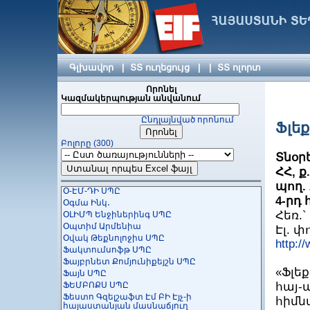
Տեղեկատվական հասարակության
տեխնոլոգիաների կենտրոն
Տեքնոլոջի Տրանսֆեր Ասոցիացիա
Իրավաբանական Անձանց Միություն ՀԿ
Տուրիքսել
ՏՍԿ-ՍՎՅԱԶՍՏՐՈՅԿՈՄ ՍՊԸ
Գլխավոր
|
ՏՏ ուղեցույց
|
|
ՏՏ ոլորտ
ՏՐԻԱԴԱ ՍՏՈՒԴԻՈ ՍՊԸ
Տրիոսոֆթ ՍՊԸ
Որոնել
Կազմակերպության անվանում
ՐՈՒԹ ԱՅԹԻԷՍՓԻ ՍՊԸ
ՓեյԷքս ՍՊԸ
Ընդլայնված որոնում
Փրոջեկտ Ինտեգրեշն ՍՊԸ
Ֆլեք
ՔոդՐայդերզ ՍՊԸ
Բոլորը (300)
Քոնսենթ ՍՊԸ
Տնօր
Քուեսթրեյդ Ինթերնեշնլ Ինկ.,
հայաստանյան մասնաճյուղ
ՀՀ, ք
ՔրոսսՆեթ
պող.
Օ-ԷՄ-ԴԻ ՍՊԸ
4-րդ 
Օգմա Ինկ․
Հեռ.` 
ՕԼԻՄՊ Ենջիներինգ ՍՊԸ
Օպտիմ Արմենիա
Էլ. 
Օվակ Թեքնոլոջիս ՍՊԸ
http:/
Ֆակտումսոֆթ ՍՊԸ
Ֆայբրնետ Քոմյունիքեյշն ՍՊԸ
«Ֆլե
Ֆայն ՍՊԸ
ՖԵՄԲՈՔՍ ՍՊԸ
հայ
Ֆեստո Գզելշաֆտ Էմ ԲԻ Էյչ-ի
հիմ
հայաստանյան մասնաճյուղ