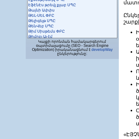
մատո
ԷֆԷնԷս թրեվլ քլաբ ՍՊԸ
Թայնի Ափփս
Ընկե
ԹԵԼ-ՍԵԼ ՓԲԸ
Թելիգեյթ ՍՊԸ
շարք
ԹենՎեբ ՍՊԸ
Թիմ Սիսթեմս ՓԲԸ
Թիմըբլ Այ-էմ
Կայքի որոնման համակարգերում
ԹոփՍոֆտ Լուծումների Կետրոն, Շանթ
օպտիմալացումը (SEO - Search Engine
Կոմփյու ՍՊԸ
Optimization) իրականացնում է
developWay
Ի-ԿԵՅ Թեքնոլոջիս ՍՊԸ
ընկերությունը:
ի-Վորկս ՍՊԸ
ԻԲԻԷՍ-ԼԼԻՆՔՍ
Իդրամ ՍՊԸ
Իմպրովիզ ՍՊԸ
Ինթերմոուշն Թեքնոլոջի ՍՊԸ
Ինկրիպտ ՍՊԸ
Ինո-Թեքնոլոջի
Ինսկոպ ՍՊԸ
Ինստիգեյթ Դիզայն ՓԲԸ
Ինստիգեյթ Մոբայլ ՓԲԸ
Ինստիգեյթ Ուսումնական Կենտրոն
Հիմնադրամ
Ինստիգեյթ Ռոբոտիքս ՓԲԸ
Ինսօլ ՍՊԸ
ԻՆՎՈ
«ԷՅ
ԻՆՏԵԳՐԱՏՈՐ ՍՊԸ