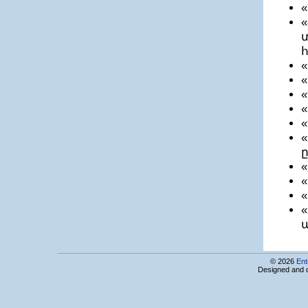
կենտրոն
Հայլինկ ՀՁ
Հարմոնիա տեղեկատվական
տեխնոլոգիաների և կրթության
զարգացման հիմնադրամ
Հելիքս Կոնստալտինգ
«
ՀԵԼՏՈՒՆ
Հիբրիդ Սոլյուշնս ՍՊԸ
Հիմնարկ
«
Հիյթեգրիտի ՍՊԸ
«
Հիպերսպեյս ՍՊԸ
«
ՀՀ ԳԱԱ ռադիոֆիզիկայի եւ էլեկտրոնիկայի
ինստիտուտ (ՌՖԷԻ)
Մակադամիան ԱՌ ՓԲԸ
ը
Մամբլ ՍՊԸ
«
Մայ փեյջ ՍՊԸ
Մայ Քորպ ՍՊԸ
Մայքրոսոֆթ ԱրԷյ ՍՊԸ
Մայքրոսոֆթ ինովացիոն կենտրոն
«
Հայաստան
Մեգաջեք ՍՊԸ
Մելինեթ ՍՊԸ
Մեծ Մատիտ ՍՊԸ
Մեյսիս Ինֆորմեյշն Սիսթեմս ՍՊԸ
© 2026
Ent
Designed and 
Մենթոր Գրաֆիկս Դիվելոփմենթ Սերվիս
ՓԲԸ
Մեր Սոֆթ ՍՊԸ
Միկրորինգ ՍՊԸ