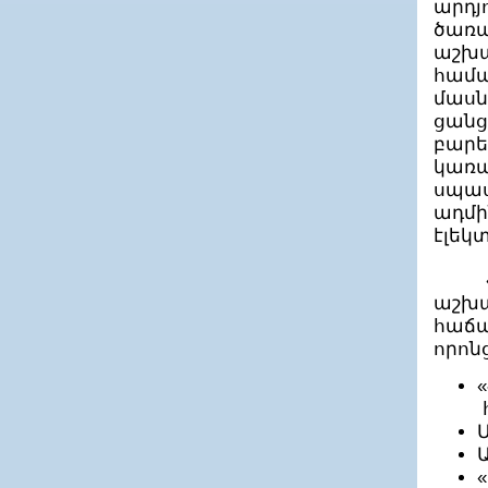
Ինտերակտիվ Վորլդ ՍՊԸ
արդ
Ինտրաքոմ Հայաստան ՍՊԸ
ծառ
Ինֆոկոմ-Սերվիս ՓԲԸ
աշխ
Ինֆորմացիոն Տեխնոլոգիաների
Ձեռնարկությունների Միություն
համ
ԻՍՄԱ ՍՊԸ
մասն
Իքս Արթ ՍՊԸ
ցան
ԼայթՍոֆթ ՍՊԸ
բար
Լայմ Տեխ ՍՊԸ
կառ
ԼանԱր Սերվիս ՍՊԸ
Լանս ՍՊԸ
սպա
ԼԵԴ Քոմփյութերզ
ադմ
Լեւիաթան ՓԲԸ
էլեկ
Լիդեր Պրոֆի ՍՊԸ
Լոկատոր ՓԲԸ
Լոյ և Հութզ ԱԳ Արմենիա
«ԷՅ
ԼՏ - ՊԻՐԿԱԼ ՓԲԸ
աշ
Կամֆի ՍՊԸ
հաճա
Կոդիկս ՍՊԸ
որոն
Կոմպլաբ ՍՊԸ
ԿՈՄՊՅՈՒՏԵՐ-ՍԵՐՎԻՍ ՍՊԸ
ԿՈՄՊՅՈՒՏԵՐԻ Ի ՊԵՐԻՖԵՐԻԱ ՍՊԸ
Կոպի Սերվիս ՍՊԸ
Կուբ թեքնոլոջիս ՍՊԸ
Կրեատիվ Սոֆթ ՍՊԸ
Համակարգչային Շտապ Օգնություն ՍՊԸ
Հայ-հնդկական ՏՀՏ գերազանցության