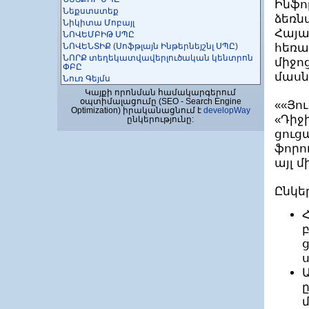
Ինֆո
Նեքստստեք
ձեռն
Նիկիտա Մոբայլ
Հայա
ՆՈՎԵՄԲԻԹ ՍՊԸ
ՆՈՎԵՆՏԻՔ (Սոֆթլայն Ինթերնեյշնլ ՍՊԸ)
հեռա
ՆՈՐՔ տեղեկատվավերլուծական կենտրոն
միջո
ՓԲԸ
մասն
Նուռ Գեյմս
Շահումյան Մեդիա ՍՊԸ
Կայքի որոնման համակարգերում
օպտիմալացումը (SEO - Search Engine
Շիրակինֆո ՍՊԸ
««Յո
Optimization) իրականացնում է
developWay
ՇՈՂԵՐՍՈՖԹ ՍՊԸ
«Դի
ընկերությունը:
ՈԶՆԻՍՈՖՏ
ցուց
Ուայզ Սոուրս
ֆորո
Ուանքրիփթոր ՓԲԸ
ՈւիԴուԱփս
այլ 
ՈՒՈՐՔՖՐՈՆԹ ԱՐՄԵՆԻԱ ՍՊԸ
ՊիկսԱրտ ՍՊԸ
Ընկե
Պլեքսոնիկ
Պրոայթիլաբ ՍՊԸ
Պրոֆայթի դևելոպմենտ քոմպանի ՍՊԸ
ՋԻԷՆՍԻ-ԱԼՖԱ ՓԲԸ, Ռոստելեկոմ խումբ
ՋիԹեք Սոլյուշնս ՍՊԸ
Ջիջիտաքսի ՓԲԸ
Ջոբֆայնդեր Կարիերայի Կենտրոն
ՌԱՖԱ Սոլյուշնս ՍՊԸ
ՌԵԴԻԿՈՄ ՓԲԸ
Ռեդինետ ՓԲԸ