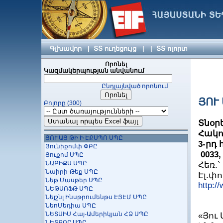
Մայ փեյջ ՍՊԸ
Մայ Քորպ ՍՊԸ
Մայքրոսոֆթ ԱրԷյ ՍՊԸ
Մայքրոսոֆթ ինովացիոն կենտրոն
Հայաստան
Մեգաջեք ՍՊԸ
Գլխավոր
|
ՏՏ ուղեցույց
|
|
ՏՏ ոլորտ
Մելինեթ ՍՊԸ
Մեծ Մատիտ ՍՊԸ
Որոնել
Կազմակերպության անվանում
Մեյսիս Ինֆորմեյշն Սիսթեմս ՍՊԸ
Մենթոր Գրաֆիկս Դիվելոփմենթ Սերվիս
Ընդլայնված որոնում
ՓԲԸ
Մեր Սոֆթ ՍՊԸ
ՅՈՒ
Բոլորը (300)
Միկրորինգ ՍՊԸ
ՄՈԲԲԻՍ
ՄոբլիՕՍ ՍՊԸ
Տնօր
Մուշ Թեքնոլոջիս ՍՊԸ
Հակոբ
ՅՈՒ ԱՅ ԹԻ Ի ԷՔՍՊՈ ՍՊԸ
3-րդ 
Յունիքոմփ ՓԲԸ
0033
Յուքոմ ՍՊԸ
ՆԱԲԻՔՍ ՍՊԸ
Հեռ.` 
Նաիրի-Թեք ՍՊԸ
Էլ.փ
Նեթ Մասթեր ՍՊԸ
http:/
ՆԵԹՍՈՖԹ ՍՊԸ
Նեյշնլ Ինսթրումենթս ԷՅԷՄ ՍՊԸ
ՆեոՄեդիա ՍՊԸ
ՆԵՏՍԻՍ Հայ-Ամերիկյան ՀՁ ՍՊԸ
«Յու 
ՆԵՏՔՈՐ ՍՊԸ