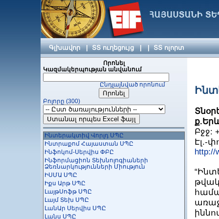
ի-Վորկս ՍՊԸ
ԻԲԻԷՍ-ԼԼԻՆՔՍ
Իդրամ ՍՊԸ
Իմպրովիզ ՍՊԸ
Ինթերմոուշն Թեքնոլոջի ՍՊԸ
Ինկրիպտ ՍՊԸ
Գլխավոր
|
ՏՏ ուղեցույց
|
|
ՏՏ ոլորտ
Ինո-Թեքնոլոջի
Ինսկոպ ՍՊԸ
Որոնել
Կազմակերպության անվանում
Ինստիգեյթ Դիզայն ՓԲԸ
Ինստիգեյթ Մոբայլ ՓԲԸ
Ընդլայնված որոնում
Ինստիգեյթ Ուսումնական Կենտրոն
Ինտ
Հիմնադրամ
Բոլորը (300)
Ինստիգեյթ Ռոբոտիքս ՓԲԸ
Տնօր
Ինսօլ ՍՊԸ
ԻՆՎՈ
ք.Երև
ԻՆՏԵԳՐԱՏՈՐ ՍՊԸ
Բջջ: +
Ինտերակտիվ Վորլդ ՍՊԸ
Էլ.-
Ինտրաքոմ Հայաստան ՍՊԸ
http:/
Ինֆոկոմ-Սերվիս ՓԲԸ
Ինֆորմացիոն Տեխնոլոգիաների
Ձեռնարկությունների Միություն
“Ինտ
ԻՍՄԱ ՍՊԸ
թվակ
Իքս Արթ ՍՊԸ
համա
ԼայթՍոֆթ ՍՊԸ
Լայմ Տեխ ՍՊԸ
առաջ
ԼանԱր Սերվիս ՍՊԸ
իննո
Լանս ՍՊԸ