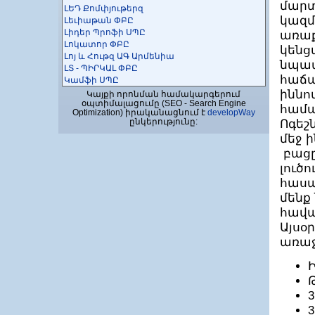
մարտ
ԼԵԴ Քոմփյութերզ
կազմ
Լեւիաթան ՓԲԸ
Լիդեր Պրոֆի ՍՊԸ
առաք
Լոկատոր ՓԲԸ
կենց
Լոյ և Հութզ ԱԳ Արմենիա
նպատ
ԼՏ - ՊԻՐԿԱԼ ՓԲԸ
հաճա
Կամֆի ՍՊԸ
Կոդիկս ՍՊԸ
իննո
Կայքի որոնման համակարգերում
օպտիմալացումը (SEO - Search Engine
Կոմպլաբ ՍՊԸ
համ
Optimization) իրականացնում է
developWay
ԿՈՄՊՅՈՒՏԵՐ-ՍԵՐՎԻՍ ՍՊԸ
ընկերությունը:
Ոգեշ
ԿՈՄՊՅՈՒՏԵՐԻ Ի ՊԵՐԻՖԵՐԻԱ ՍՊԸ
մեջ 
Կոպի Սերվիս ՍՊԸ
Կուբ թեքնոլոջիս ՍՊԸ
բացը
Կրեատիվ Սոֆթ ՍՊԸ
լուծ
Համակարգչային Շտապ Օգնություն ՍՊԸ
հասա
Հայ-հնդկական ՏՀՏ գերազանցության
մենք
կենտրոն
Հայլինկ ՀՁ
հավա
Հարմոնիա տեղեկատվական
Այսօ
տեխնոլոգիաների և կրթության
զարգացման հիմնադրամ
առաջ
Հելիքս Կոնստալտինգ
ՀԵԼՏՈՒՆ
Հիբրիդ Սոլյուշնս ՍՊԸ
Հիմնարկ
3
Հիյթեգրիտի ՍՊԸ
Հիպերսպեյս ՍՊԸ