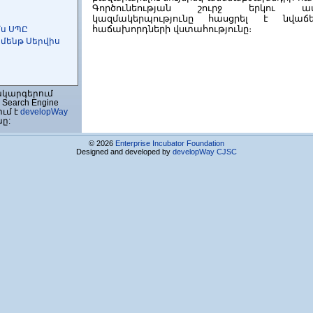
Գործունեության շուրջ երկու ամ
կազմակերպությունը հասցրել է նվա
հաճախորդների վստահությունը։
մս ՍՊԸ
մենթ Սերվիս
ակարգերում
Search Engine
ում է
developWay
նը:
© 2026
Enterprise Incubator Foundation
Designed and developed by
developWay CJSC
 ՍՊԸ
Ձ ՍՊԸ
նեյշնլ ՍՊԸ)
ծական կենտրոն