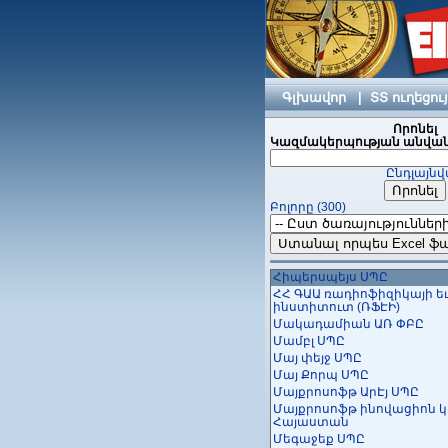
ԿՈՄՊՅՈՒՏԵՐ-ՍԵՐՎԻՍ ՍՊԸ
ԿՈՄՊՅՈՒՏԵՐԻ Ի ՊԵՐԻՖԵՐ
Կոպի Սերվիս ՍՊԸ
Կուբ թեքնոլոջիս ՍՊԸ
Կրեատիվ Սոֆթ ՍՊԸ
Համակարգչային Շտապ Օգ
Գլխավոր
|
ՏՏ ուղեցու
Հայ-հնդկական ՏՀՏ գերա
կենտրոն
Որոնել
Հայլինկ ՀՁ
Կազմակերպության անվան
Հարմոնիա տեղեկատվակ
տեխնոլոգիաների և կրթու
Ընդլայնվ
զարգացման հիմնադրամ
Հելիքս Կոնստալտինգ
Բոլորը (300)
ՀԵԼՏՈՒՆ
Հիբրիդ Սոլյուշնս ՍՊԸ
Հիմնարկ
Հիյթեգրիտի ՍՊԸ
Հիպերսպեյս ՍՊԸ
ՀՀ ԳԱԱ ռադիոֆիզիկայի եւ
ինստիտուտ (ՌՖԷԻ)
Մակադամիան ԱՌ ՓԲԸ
Մամբլ ՍՊԸ
Մայ փեյջ ՍՊԸ
Մայ Քորպ ՍՊԸ
Մայքրոսոֆթ ԱրԷյ ՍՊԸ
Մայքրոսոֆթ ինովացիոն 
Հայաստան
Մեգաջեք ՍՊԸ