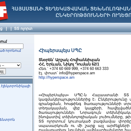
ԻԱ ՍՊԸ
նություն ՍՊԸ
յց
|
|
ՏՏ ոլորտ
զանցության
ում
ան
թյան
Հիպերսպեյս ՍՊԸ
ած որոնում
Տնօրեն` Արշակ Հովհաննիսյան
ՀՀ, Երևան, Նիկոլ Դուման 62/1
Հեռ.` +374 60 669 999, +374 60 663 333
Էլ. փոստ`
info@hyperspace.am
http://hyperspace.am
 էլեկտրոնիկայի
«ՀիպերՍպեյս» ՍՊԸ-ն Հայաստանի Տ
կազմակերպություններից է։ Ընկերությունը 
գրանցման, հոսթինգ ծառայությունների տր
տեղակայման, վեբ կայքերի, հավելված
ծառայություններ։ Նորագույն տեխնիկակ
ինովատիվ տեխնոլոգիական լուծումները, թի
կենտրոն
ՏՏ ոլորտում կուտակած բազմամյա փորձը
սպասարկումն ու մի շարք այլ արժեքների 
բավարարելու նույնիսկ ամենաբծախնդիր հ