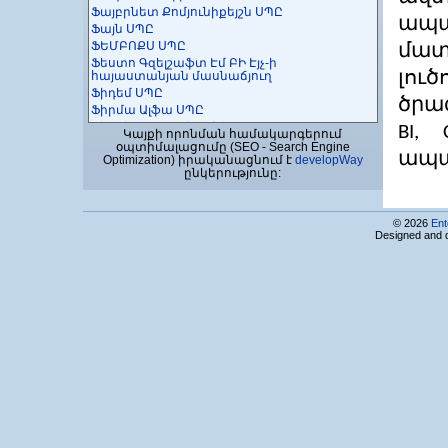
Ֆայբրնետ Քոմյունիքեյշն ՍՊԸ
ապ
Ֆայն ՍՊԸ
ՖԵՄԲՈՔՍ ՍՊԸ
մատ
Ֆեստո Գզելշաֆտ Էմ ԲԻ Էյչ-ի
հայաստանյան մասնաճյուղ
լու
Ֆիդեմ ՍՊԸ
ծրագ
Ֆիրմա Ալֆա ՍՊԸ
Ֆիքսիթ ԻԹ Քօմպանի
BI,
Կայքի որոնման համակարգերում
Ֆլեքսիբլ Ափլիքեյշնս ՓԲԸ
օպտիմալացումը (SEO - Search Engine
ապա
Optimization) իրականացնում է
developWay
Ֆուլօփսիս ՍՊԸ
ընկերությունը:
10X ԷՆՋԻՆԵՐԻՆԳ
256 HUB ՍՊԸ
© 2026
Ent
Designed and 