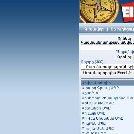
ԱյԹիԷյԷմ
ԱյՅուՆեթվորքս ՍՊԸ
ԱՅՍՈՖՏ ՍՊԸ
ԱյՓի Մարքեթինգ
Անեքս Ստեւդիա ՍՊԸ
ԱՆՆԱՆԻԿՍ ՍՊԸ
Գլխավոր
|
ՏՏ ուղեցու
Անոդ ՍՊԸ
Ապագա Թեքնոլոջիս ՓԲԸ
Որոնել
Ասուպ
Կազմակերպության անվան
Աստուդիո ՍՊԸ
Ընդլայնվ
Աստրոմափս ՍՊԸ
Ավիաինֆոտել ՓԲԸ
Բոլորը (300)
ԱՐՄԱԿԱԴ ՍՊԸ
ԱրմենՏել ՓԲԸ
Արմինկո ՍՊԸ
ԱՐՏԿՈԴԻՆԳ
Արփի Ստուդիո
Ափարգ Գրուպ ՍՊԸ
Աքսոֆտ
Բենեֆիտ Քոնսալթինգ ՓԲ
ԲԵՍԹ ՍՈՖԹ ՓԲԸ
Բետանեթ ՍՊԸ
Բի Լայն ՍՊԸ
Բի Վեբ Սիստեմս ՍՊԸ
ԲիգԲեկ ՍՊԸ
Բիթլիս-ՄԵՆ ՍՊԸ
ԲԻՈԱՐՏ ՍՊԸ