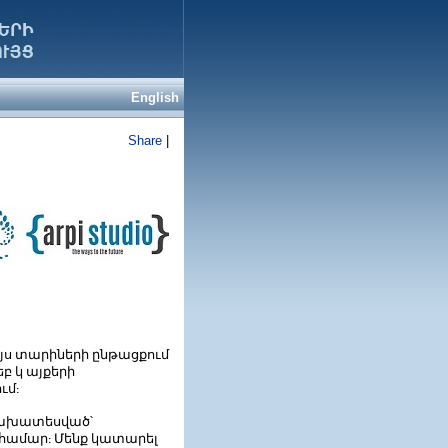
English
Share
|
յս
տարիների
ընթացքում
եբ
կ
այքերի
ւմ
:
ախատեսված՝
համար
Մենք
կատարել
: