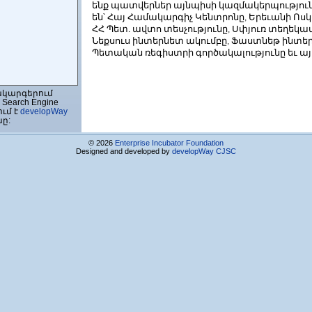
ենք
պատվերներ
այնպիսի
կազմակերպությու
են՝
Հայ
Համակարգիչ
Կենտրոնը
Երեւանի
Ոսկ
,
ՀՀ
Պետ
ավտո
տեսչությունը
Սփյուռ
տեղեկա
.
,
Նեքսուս
ինտերնետ
ակումբը
Ֆաստնեթ
ինտե
,
Պետական
ռեգիստրի
գործակալությունը
եւ
այ
ակարգերում
Search Engine
առավարման
ում է
developWay
նը:
ի Թանգարան
© 2026
Enterprise Incubator Foundation
Designed and developed by
developWay CJSC
եմ ՍՊԸ
ն
Ը
ՏԴ հայաստանյան