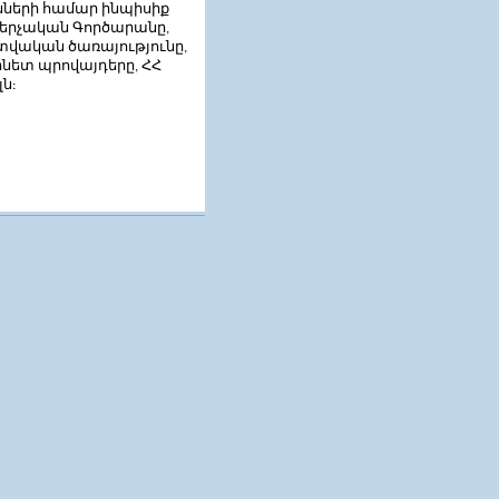
նների
համար
ինպիսիք
երչական
Գործարանը
,
տվական
ծառայությունը
,
րնետ
պրովայդերը
ՀՀ
,
լն
: