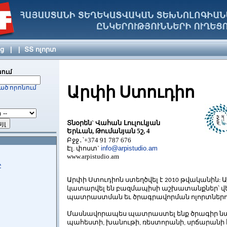
յց
|
|
ՏՏ ոլորտ
ում
Արփի
Ստուդիո
ած որոնում
Տնօրեն`
Վահան Լուլուկ
յան
Երևան,
Թումանյան 5շ, 4
Բջջ
․
՝+374 9
1
787
676
Էլ. փոստ`
info@arpistudio.am
www.arpistudio.am
Ը
Արփի
Ստուդիոն
ստեղծվել
է
թվականին
Ա
2010
:
կատարվել
են
բազմապիսի
աշխատանքներ՝
վ
պատրաստման
եւ
ծրագրավորման
ոլորտներո
Մասնավորապես
պատրաստել
ենք
ծրագիր
ն
պահեստի
խանութի
ռեստորանի
սրճարանի
,
,
,