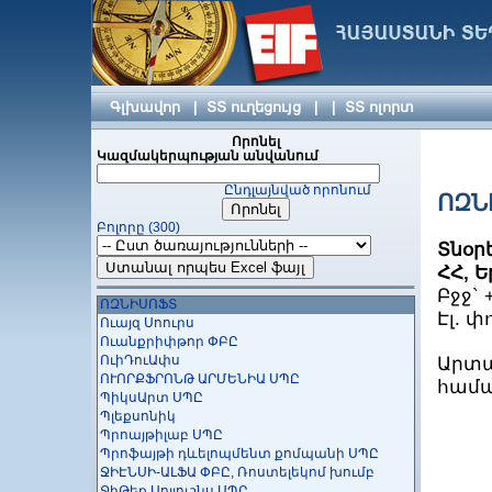
Նեթ Մասթեր ՍՊԸ
ՆԵԹՍՈՖԹ ՍՊԸ
Նեյշնլ Ինսթրումենթս ԷՅԷՄ ՍՊԸ
ՆեոՄեդիա ՍՊԸ
ՆԵՏՍԻՍ Հայ-Ամերիկյան ՀՁ ՍՊԸ
ՆԵՏՔՈՐ ՍՊԸ
Գլխավոր
|
ՏՏ ուղեցույց
|
|
ՏՏ ոլորտ
Նեքստստեք
Նիկիտա Մոբայլ
Որոնել
Կազմակերպության անվանում
ՆՈՎԵՄԲԻԹ ՍՊԸ
ՆՈՎԵՆՏԻՔ (Սոֆթլայն Ինթերնեյշնլ ՍՊԸ)
Ընդլայնված որոնում
ՆՈՐՔ տեղեկատվավերլուծական կենտրոն
ՈԶՆ
ՓԲԸ
Բոլորը (300)
Նուռ Գեյմս
Տնօր
Շահումյան Մեդիա ՍՊԸ
Շիրակինֆո ՍՊԸ
ՀՀ, 
ՇՈՂԵՐՍՈՖԹ ՍՊԸ
Բջջ` +
ՈԶՆԻՍՈՖՏ
Էլ. 
Ուայզ Սոուրս
Ուանքրիփթոր ՓԲԸ
ՈւիԴուԱփս
Արտա
ՈՒՈՐՔՖՐՈՆԹ ԱՐՄԵՆԻԱ ՍՊԸ
համա
ՊիկսԱրտ ՍՊԸ
Պլեքսոնիկ
Պրոայթիլաբ ՍՊԸ
Պրոֆայթի դևելոպմենտ քոմպանի ՍՊԸ
ՋԻԷՆՍԻ-ԱԼՖԱ ՓԲԸ, Ռոստելեկոմ խումբ
ՋիԹեք Սոլյուշնս ՍՊԸ