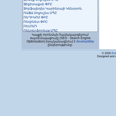
Ջիջիտաքսի ՓԲԸ
Ջոբֆայնդեր Կարիերայի Կենտրոն
ՌԱՖԱ Սոլյուշնս ՍՊԸ
ՌԵԴԻԿՈՄ ՓԲԸ
Ռեդինետ ՓԲԸ
ՌԵԼՈԱԴ
Ռենդերֆորեսթ ՍՊԸ
Կայքի որոնման համակարգերում
Սահակ-սերվիս ՍՊԸ
օպտիմալացումը (SEO - Search Engine
ՍԱՅԲԵՐ ԳԵՅԹՍ
Optimization) իրականացնում է
developWay
Սայմոտեկ ՍՊԸ
ընկերությունը:
ՍԱՈՒԹԹԵՔ ՔԸՆՍԱԼԹԻՆԳ,ԻՆԿ.,
հայաստանյան մասնաճյուղ
© 2026
Ent
ՍԵԴ Ինովեյշնս ՍՊԸ
Designed and 
Սեվեն Սմարթս ՍՊԸ
Սի Քյու Ջի
Սիմփլի Թեքնոլոջիս
ՍԻՆԵՐՋԻ ԻՆԹԵՐՆԵՅՇՆԼ ՍԻՍԹԵՄԶ,
հայաստանյան մասնաճյուղ
ՍԻՆՈՓՍԻՍ ԱՐՄԵՆԻԱ ՓԲԸ
ՍիստրոՏեխ ՍՊԸ
ՍԻՏՐՈՆԻԿՍ Արմենիա ՓԲԸ/ԱԼՅԱՆՍ Ազատ
տնտեսական գոտի
ՍԿԱՅԼԱՅՆ ՍՏՈՒԴԻԱ
ՍՄԱՐԹ ՍԻՍԹԵՄՍ
ՍՆԵՊ ԳՐՈՒՊ ՍՊԸ
Սորսիո ՓԲԸ
ՍՊՈՐՏԻՆԳ ՍՈՖՏՎԵԱՐ ՍՈԼՈՒՇՆՍ ՍՊԸ