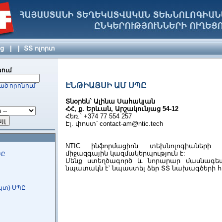
Ը
յց
|
|
ՏՏ ոլորտ
ում
ագրերի
որատորիա
ԷՆԹԻԱՅՍԻ ԱՄ ՍՊԸ
ած որոնում
Տնօրեն` Ալինա Սահակյան
ՀՀ, ք. Երևան, Արշակունյաց 54-12
Հեռ.` +374 77 554 257
Էլ. փոստ՝
contact-am@ntic.tech
զ ՓԲԸ
NTIC ինֆորմացիոն տեխնոլոգիաների
միջազգային կազմակերպություն է:
ԲԸ
Մենք ստեղծագործ և նորարար մասնագետ
նպատակն է՝ նպաստել ձեր ՏՏ նախագծերի 
կտ) ՍՊԸ