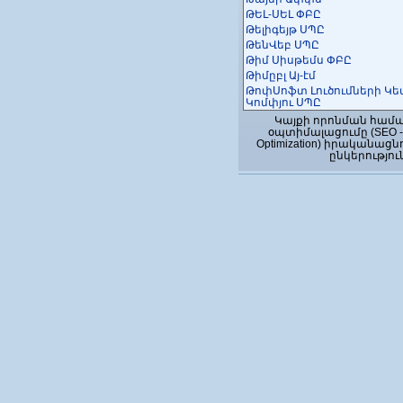
ԹԵԼ-ՍԵԼ ՓԲԸ
Թելիգեյթ ՍՊԸ
ԹենՎեբ ՍՊԸ
Թիմ Սիսթեմս ՓԲԸ
Թիմըբլ Այ-էմ
ԹոփՍոֆտ Լուծումների Կե
Կոմփյու ՍՊԸ
Ի-ԿԵՅ Թեքնոլոջիս ՍՊԸ
Կայքի որոնման համ
օպտիմալացումը (SEO - 
ի-Վորկս ՍՊԸ
Optimization) իրականացն
ԻԲԻԷՍ-ԼԼԻՆՔՍ
ընկերությու
Իդրամ ՍՊԸ
Իմպրովիզ ՍՊԸ
Ինթերմոուշն Թեքնոլոջի Ս
Ինկրիպտ ՍՊԸ
Ինո-Թեքնոլոջի
Ինսկոպ ՍՊԸ
Ինստիգեյթ Դիզայն ՓԲԸ
Ինստիգեյթ Մոբայլ ՓԲԸ
Ինստիգեյթ Ուսումնական 
Հիմնադրամ
Ինստիգեյթ Ռոբոտիքս ՓԲ
Ինսօլ ՍՊԸ
ԻՆՎՈ
ԻՆՏԵԳՐԱՏՈՐ ՍՊԸ
Ինտերակտիվ Վորլդ ՍՊԸ
Ինտրաքոմ Հայաստան ՍՊ