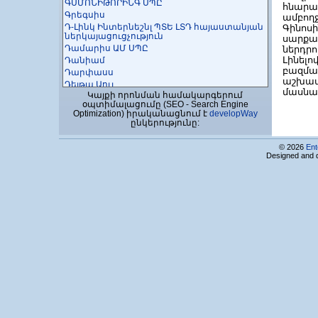
ԳՍՄՈՆԻԹՈՐԻՆԳ ՍՊԸ
հնարավ
Գրեգսիս
ամբողջ
Դ-Լինկ Ինտերնեշնլ ՊՏԵ ԼՏԴ հայաստանյան
Գինոս
ներկայացուցչություն
սարք
Դամարիս ԱՄ ՍՊԸ
ներդրո
Լինել
Դանիամ
բազմա
Դարփասս
աշխա
Դեյթա Աուլ
մասնա
Կայքի որոնման համակարգերում
ԴեյթաՔոմ
օպտիմալացումը (SEO - Search Engine
Դեվելոփվեյ ՓԲԸ
Optimization) իրականացնում է
developWay
ԴԵՎՍԼՈՈՒ ՍՊԸ
ընկերությունը:
ԴԻՋԻԹԵՅՆ
Դիջիթըլ Փոմըգրանեթ ՍՊԸ
© 2026
Ent
Designed and 
Դիջիստեպ Անիմացիոն Ստուդիա ՍՊԸ
ԴիփՌեդմեդիա ՍՊԸ
Դոլֆին ՍՊԸ
ԴՍԳ ՍՊԸ
Դրայվթեք ՍՊԸ
Եռաչափ Մոդելավորման Միություն ԻԱՄ
Երեուան ՍՊԸ
Երկիր Մոլորակ ՍՊԸ
Երևակ տեխնոլոգիա ՓԲԸ
Երևան Տելեկոմ Սոլուշնս ՓԲԸ
Երևանի կապի միջոցների
գիտահետազոտական ինստիտուտ ՓԲԸ
Երևանի մաթեմատիկական մեքենաների
ԳԻ ՓԲԸ