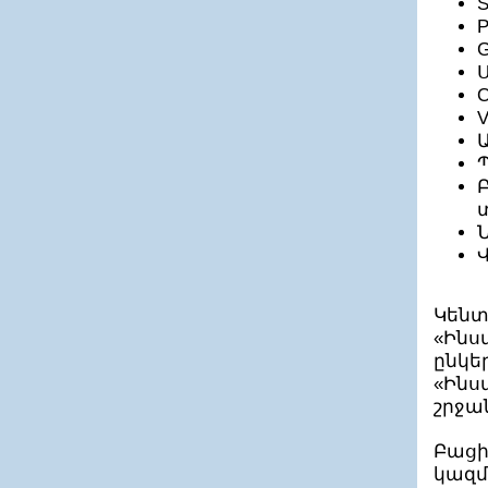
S
Յունիքոմփ ՓԲԸ
P
Յուքոմ ՍՊԸ
ՆԱԲԻՔՍ ՍՊԸ
G
Նաիրի-Թեք ՍՊԸ
Ս
Նեթ Մասթեր ՍՊԸ
O
ՆԵԹՍՈՖԹ ՍՊԸ
Նեյշնլ Ինսթրումենթս ԷՅԷՄ ՍՊԸ
ՆեոՄեդիա ՍՊԸ
ՆԵՏՍԻՍ Հայ-Ամերիկյան ՀՁ ՍՊԸ
ՆԵՏՔՈՐ ՍՊԸ
Նեքստստեք
Նիկիտա Մոբայլ
ՆՈՎԵՄԲԻԹ ՍՊԸ
ՆՈՎԵՆՏԻՔ (Սոֆթլայն Ինթերնեյշնլ ՍՊԸ)
ՆՈՐՔ տեղեկատվավերլուծական կենտրոն
ՓԲԸ
Նուռ Գեյմս
Կենտ
Շահումյան Մեդիա ՍՊԸ
«Ինս
Շիրակինֆո ՍՊԸ
ՇՈՂԵՐՍՈՖԹ ՍՊԸ
ընկե
ՈԶՆԻՍՈՖՏ
«Ինս
Ուայզ Սոուրս
շրջա
Ուանքրիփթոր ՓԲԸ
ՈւիԴուԱփս
ՈՒՈՐՔՖՐՈՆԹ ԱՐՄԵՆԻԱ ՍՊԸ
Բացի
ՊիկսԱրտ ՍՊԸ
կազմ
Պլեքսոնիկ