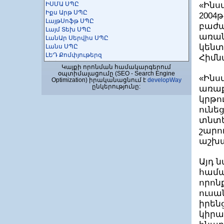
ԻՍՄԱ ՍՊԸ
«Ինս
Իքս Արթ ՍՊԸ
2004
ԼայթՍոֆթ ՍՊԸ
բաժա
Լայմ Տեխ ՍՊԸ
առան
ԼանԱր Սերվիս ՍՊԸ
կենտ
Լանս ՍՊԸ
ԼԵԴ Քոմփյութերզ
Հիմն
Լեւիաթան ՓԲԸ
Կայքի որոնման համակարգերում
Լիդեր Պրոֆի ՍՊԸ
օպտիմալացումը (SEO - Search Engine
«Ինս
Optimization) իրականացնում է
developWay
Լոկատոր ՓԲԸ
ընկերությունը:
առաք
Լոյ և Հութզ ԱԳ Արմենիա
ԼՏ - ՊԻՐԿԱԼ ՓԲԸ
կրթո
Կամֆի ՍՊԸ
ունե
Կոդիկս ՍՊԸ
տնտե
Կոմպլաբ ՍՊԸ
շարո
ԿՈՄՊՅՈՒՏԵՐ-ՍԵՐՎԻՍ ՍՊԸ
ԿՈՄՊՅՈՒՏԵՐԻ Ի ՊԵՐԻՖԵՐԻԱ ՍՊԸ
աշխա
Կոպի Սերվիս ՍՊԸ
Կուբ թեքնոլոջիս ՍՊԸ
Այդ 
Կրեատիվ Սոֆթ ՍՊԸ
համա
Համակարգչային Շտապ Օգնություն ՍՊԸ
որոն
Հայ-հնդկական ՏՀՏ գերազանցության
կենտրոն
ուսա
Հայլինկ ՀՁ
իրեն
Հարմոնիա տեղեկատվական
տեխնոլոգիաների և կրթության
կիրա
զարգացման հիմնադրամ