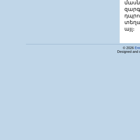
մասն
Պրոայթիլաբ ՍՊԸ
զարգ
Պրոֆայթի դևելոպմենտ քոմպանի ՍՊԸ
ՋԻԷՆՍԻ-ԱԼՖԱ ՓԲԸ, Ռոստելեկոմ խումբ
դպրոց
ՋիԹեք Սոլյուշնս ՍՊԸ
տեղա
Ջիջիտաքսի ՓԲԸ
այլ։
Ջոբֆայնդեր Կարիերայի Կենտրոն
ՌԱՖԱ Սոլյուշնս ՍՊԸ
ՌԵԴԻԿՈՄ ՓԲԸ
Ռեդինետ ՓԲԸ
© 2026
Ent
ՌԵԼՈԱԴ
Designed and 
Ռենդերֆորեսթ ՍՊԸ
Սահակ-սերվիս ՍՊԸ
ՍԱՅԲԵՐ ԳԵՅԹՍ
Սայմոտեկ ՍՊԸ
ՍԱՈՒԹԹԵՔ ՔԸՆՍԱԼԹԻՆԳ,ԻՆԿ.,
հայաստանյան մասնաճյուղ
ՍԵԴ Ինովեյշնս ՍՊԸ
Սեվեն Սմարթս ՍՊԸ
Սի Քյու Ջի
Սիմփլի Թեքնոլոջիս
ՍԻՆԵՐՋԻ ԻՆԹԵՐՆԵՅՇՆԼ ՍԻՍԹԵՄԶ,
հայաստանյան մասնաճյուղ
ՍԻՆՈՓՍԻՍ ԱՐՄԵՆԻԱ ՓԲԸ
ՍիստրոՏեխ ՍՊԸ
ՍԻՏՐՈՆԻԿՍ Արմենիա ՓԲԸ/ԱԼՅԱՆՍ Ազատ
տնտեսական գոտի
ՍԿԱՅԼԱՅՆ ՍՏՈՒԴԻԱ