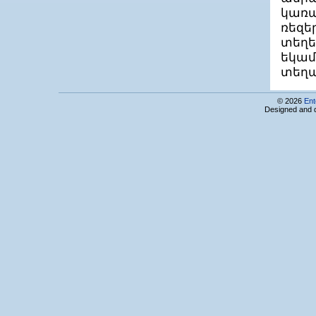
ԿՈՄՊՅՈՒՏԵՐ-ՍԵՐՎԻՍ ՍՊԸ
կառա
ԿՈՄՊՅՈՒՏԵՐԻ Ի ՊԵՐԻՖԵՐԻԱ ՍՊԸ
Կոպի Սերվիս ՍՊԸ
ռեզե
Կուբ թեքնոլոջիս ՍՊԸ
տեղե
Կրեատիվ Սոֆթ ՍՊԸ
եկամ
Համակարգչային Շտապ Օգնություն ՍՊԸ
տեղա
Հայ-հնդկական ՏՀՏ գերազանցության
կենտրոն
Հայլինկ ՀՁ
© 2026
Ent
Հարմոնիա տեղեկատվական
Designed and 
տեխնոլոգիաների և կրթության
զարգացման հիմնադրամ
Հելիքս Կոնստալտինգ
ՀԵԼՏՈՒՆ
Հիբրիդ Սոլյուշնս ՍՊԸ
Հիմնարկ
Հիյթեգրիտի ՍՊԸ
Հիպերսպեյս ՍՊԸ
ՀՀ ԳԱԱ ռադիոֆիզիկայի եւ էլեկտրոնիկայի
ինստիտուտ (ՌՖԷԻ)
Մակադամիան ԱՌ ՓԲԸ
Մամբլ ՍՊԸ
Մայ փեյջ ՍՊԸ
Մայ Քորպ ՍՊԸ
Մայքրոսոֆթ ԱրԷյ ՍՊԸ
Մայքրոսոֆթ ինովացիոն կենտրոն
Հայաստան
Մեգաջեք ՍՊԸ