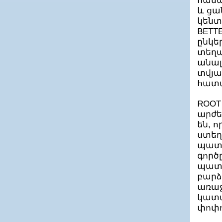
համա
և ցա
կենտ
BETT
ընկե
տեղա
անալ
տվյա
հատա
ROOT
արժե
են, 
ստեղ
պատվ
գործ
պատա
բարձ
առաջ
կատա
փոփո