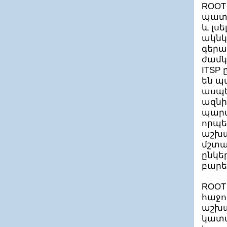
ROOT
պատվ
և լս
ակնկ
գերա
ժամկ
ITSP
են պ
ասպե
ազնի
պարտ
որպ
աշխա
մշտա
ընկե
բարե
ROOT
հաջո
աշխա
կատա