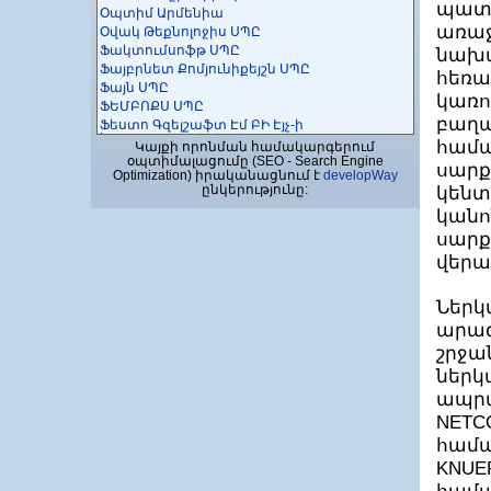
պատվ
Օպտիմ Արմենիա
առաջ
Օվակ Թեքնոլոջիս ՍՊԸ
Ֆակտումսոֆթ ՍՊԸ
նախա
Ֆայբրնետ Քոմյունիքեյշն ՍՊԸ
հեռա
Ֆայն ՍՊԸ
կառո
ՖԵՄԲՈՔՍ ՍՊԸ
բաղա
Ֆեստո Գզելշաֆտ Էմ ԲԻ Էյչ-ի
հայաստանյան մասնաճյուղ
համա
Կայքի որոնման համակարգերում
Ֆիդեմ ՍՊԸ
օպտիմալացումը (SEO - Search Engine
սարք
Optimization) իրականացնում է
developWay
Ֆիրմա Ալֆա ՍՊԸ
ընկերությունը:
կենտ
Ֆիքսիթ ԻԹ Քօմպանի
Ֆլեքսիբլ Ափլիքեյշնս ՓԲԸ
կանո
Ֆուլօփսիս ՍՊԸ
սարք
10X ԷՆՋԻՆԵՐԻՆԳ
վեր
256 HUB ՍՊԸ
Ներկա
արագ
շրջա
ներկ
ապրա
NETC
համա
KNUE