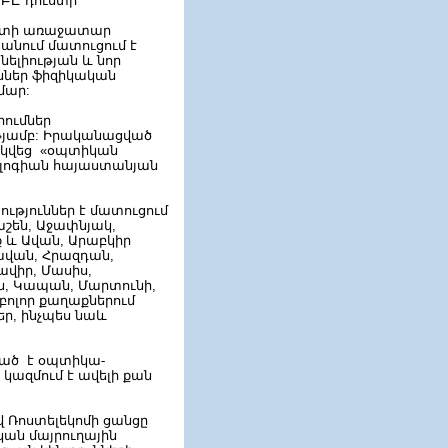
ԲԲԸ դուստր
որտի առաջատար
անում մատուցում է
ելիության և նոր
ւններ ֆիզիկական
մար:
րումներ
թյամբ: Իրականացված
արկվեց «օպտիկան
ոլոգիան հայաստանյան
յություններ է մատուցում
աշեն, Աջափնյակ,
 և Ավան, Արաբկիր
ավան, Հրազդան,
ավիր, Մասիս,
ն, Կապան, Մարտունի,
բոլոր քաղաքներում
ր, ինչպես նաև
ված է օպտիկա-
 կազմում է ավելի քան
 Ռոստելեկոմի ցանցը
ն մայրուղային