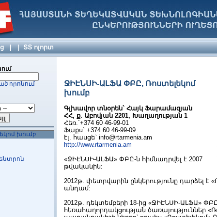
նեյշնլ ՍՊԸ)
ծական կենտրոն
յց
|
|
ՏՏ ոլորտ
ում
ՋԻԷՆՍԻ-ԱԼՖԱ ՓԲԸ, Ռոստելեկոմ
ած որոնում
խումբ
Ը
Գլխավոր տնօրեն` Հայկ Ֆարամազյան
Հ
Հ,
ք.
Աբովյան 2201,
Խաղաղության 1
Հեռ.`+374 60 46-99-01
ոմպանի ՍՊԸ
Ֆաքս` +374 60 46-99-09
եկոմ խումբ
էլ. հասցե`
info@rtarmenia.am
http://www.rtarmenia.am
Կենտրոն
«ՋԻԷՆՍԻ-ԱԼՖԱ» ՓԲԸ-ն հիմնադրվել է 2007
թվականին:
2012թ. փետրվարին ընկերությունը դարձել է 
անդամ:
2012թ. դեկտեմբերի 18-ից «ՋԻԷՆՍԻ-ԱԼՖԱ» ՓԲԸ
հեռահաղորդակցության ծառայություններ «Ռ