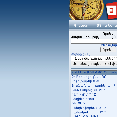
ՆՈՎԵՆՏԻՔ (Սոֆթլայն Ինթեր
ՆՈՐՔ տեղեկատվավերլու
ՓԲԸ
Նուռ Գեյմս
Շահումյան Մեդիա ՍՊԸ
Շիրակինֆո ՍՊԸ
Գլխավոր
|
ՏՏ ուղեցու
ՇՈՂԵՐՍՈՖԹ ՍՊԸ
ՈԶՆԻՍՈՖՏ
Որոնել
Ուայզ Սոուրս
Կազմակերպության անվան
Ուանքրիփթոր ՓԲԸ
Ընդլայնվ
ՈւիԴուԱփս
ՈՒՈՐՔՖՐՈՆԹ ԱՐՄԵՆԻԱ ՍՊ
Բոլորը (300)
ՊիկսԱրտ ՍՊԸ
Պլեքսոնիկ
Պրոայթիլաբ ՍՊԸ
Պրոֆայթի դևելոպմենտ ք
ՋԻԷՆՍԻ-ԱԼՖԱ ՓԲԸ, Ռոստել
ՋիԹեք Սոլյուշնս ՍՊԸ
Ջիջիտաքսի ՓԲԸ
Ջոբֆայնդեր Կարիերայի 
ՌԱՖԱ Սոլյուշնս ՍՊԸ
ՌԵԴԻԿՈՄ ՓԲԸ
Ռեդինետ ՓԲԸ
ՌԵԼՈԱԴ
Ռենդերֆորեսթ ՍՊԸ
Սահակ-սերվիս ՍՊԸ
ՍԱՅԲԵՐ ԳԵՅԹՍ