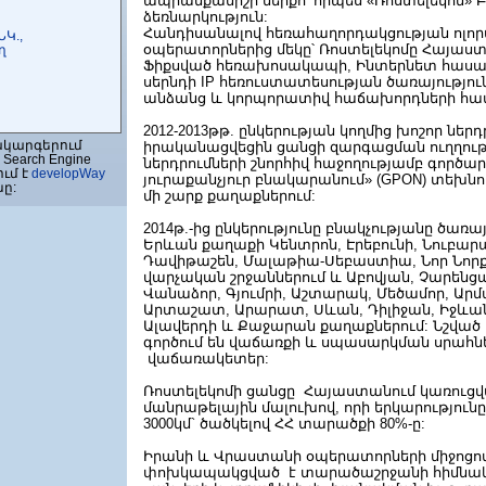
ապրանքանիշի ներքո՝ որպես «Ռոստելեկոմ» 
ձեռնարկություն:
Հանդիսանալով հեռահաղորդակցության ոլ
Կ.,
օպերատորներից մեկը՝ Ռոստելեկոմը Հայաստ
ղ
Ֆիքսված հեռախոսակապի, Ինտերնետ հասան
սերնդի IP հեռուստատեսության ծառայությո
անձանց և կորպորատիվ հաճախորդների հա
2012-2013թթ. ընկերության կողմից խոշոր ներդ
ԻՍԹԵՄԶ,
ակարգերում
իրականացվեցին ցանցի զարգացման ուղղու
ղ
Search Engine
ներդրումների շնորհիվ հաջողությամբ գործ
ում է
developWay
յուրաքանչյուր բնակարանում» (GPON) տեխն
նը:
մի շարք քաղաքներում:
/ԱԼՅԱՆՍ Ազատ
2014թ.-ից ընկերությունը բնակչությանը ծառա
Երևան քաղաքի Կենտրոն, Էրեբունի, Նուբար
Դավիթաշեն, Մալաթիա-Սեբաստիա, Նոր Նորք
վարչական շրջաններում և Աբովյան, Չարենց
Վանաձոր, Գյումրի, Աշտարակ, Մեծամոր, Արմ
Արտաշատ, Արարատ, Սևան, Դիլիջան, Իջևա
ՈՒՇՆՍ ՍՊԸ
Ալավերդի և Քաջարան քաղաքներում: Նշված 
գործում են վաճառքի և սպասարկման սրահնե
վաճառակետեր:
Ռոստելեկոմի ցանցը Հայաստանում կառուց
համակարգ
մանրաթելային մալուխով, որի երկարությունը
3000կմ` ծածկելով ՀՀ տարածքի 80%-ը:
Իրանի և Վրաստանի օպերատորների միջոցով
փոխկապակցված է տարածաշրջանի հիմնակա